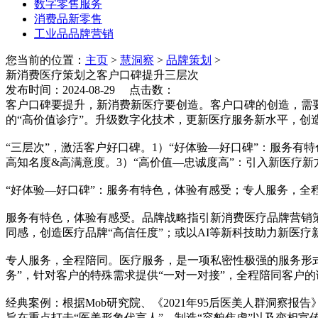
数字零售服务
消费品新零售
工业品品牌营销
您当前的位置：
主页
>
慧洞察
>
品牌策划
>
新消费医疗策划之客户口碑提升三层次
发布时间：2024-08-29 点击数：
客户口碑要提升，新消费新医疗要创造。客户口碑的创造，需
的“高价值诊疗”。升级数字化技术，更新医疗服务新水平，创
“三层次”，激活客户好口碑。1）“好体验—好口碑”：服务
高知名度&高满意度。3）“高价值—忠诚度高”：引入新医疗
“好体验—好口碑”：服务有特色，体验有感受；专人服务，全
服务有特色，体验有感受。品牌战略指引新消费医疗品牌营销
同感，创造医疗品牌“高信任度”；或以AI等新科技助力新医
专人服务，全程陪同。医疗服务，是一项私密性极强的服务形式
务”，针对客户的特殊需求提供“一对一对接”，全程陪同客户的
经典案例：根据Mob研究院、《2021年95后医美人群洞察报
旨在重点打击“医美形象代言人”、制造“容貌焦虑”以及变相宣