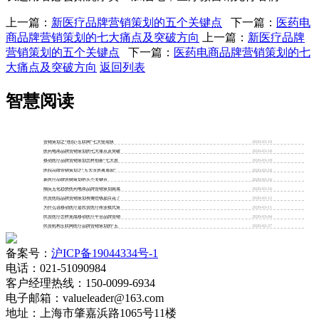
上一篇：
新医疗品牌营销策划的五个关键点
下一篇：
医药电
商品牌营销策划的七大痛点及突破方向
上一篇：
新医疗品牌
营销策划的五个关键点
下一篇：
医药电商品牌营销策划的七
大痛点及突破方向
返回列表
智慧阅读
营销策划之“医院+互联网”七大怪现状
2020-03-19
医药电商品牌营销策划的七大痛点及突破
2020-03-18
移动医疗品牌营销策划怎样创新“七大患
2020-03-18
医院品牌营销策划之“五大没患者原因”
2020-03-18
新医疗品牌营销策划的五个关键点
2020-03-16
顺应五化趋势医药电商品牌营销策划就成
2020-03-16
民营医院品牌营销策划有哪些钱是白花了
2020-03-12
为什么说移动医疗是民营医疗商业模式策
2020-03-11
民营医疗怎样迎战移动医疗平台品牌营销
2020-03-04
民营机构互联网医疗品牌营销策划的“五
2020-02-27
备案号：
沪ICP备19044334号-1
电话：021-51090984
客户经理热线：150-0099-6934
电子邮箱：valueleader@163.com
地址：上海市肇嘉浜路1065号11楼