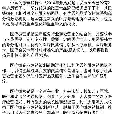
中国的微营销行业从2014年开始兴起，发展至今已经有2
年多历程了，一部分优秀的微营销品牌已经沉淀了下来，其已
经拥有了相对健全的微分销团队、有优秀的品质管控体系和高
分销激励机制，这些都是新兴的医疗微营销所不具备的，也是
其在前期需要重点强化和重点导入的模块。
医疗微营销是医疗服务行业和微营销的结合体，其要求参
与人员需要一定的专业性，需要一定的医疗常识，更需要强大
的微分销能力，优秀的医疗微营销可以从医疗器械、医疗服务
卡、医疗会员卡等相对标准化的产品/服务切入，以后再慢慢
拓展非标准化的产品/服务。
医疗微企业营销策划前期运作可以和优秀的微营销团队合
作，可以借鉴其颇具实效的微营销经营理念，也可以放手让其
它微营销团队代理相应产品及服务，放手合作自然能广泛引
流。
医疗微营销是一个新兴行业，方兴未艾，其架起了医院、
医生和患者的沟通桥梁，创造了人人分享、人人参与的新兴医
疗经营模式，具有强大的成长性和裂变度，其九大引流方式根
植于医疗微企业营销策划新模式，脱胎于医疗微营销机制，擅
长运用者必会如虎添翼！加油吧，医疗微营销先行者们！