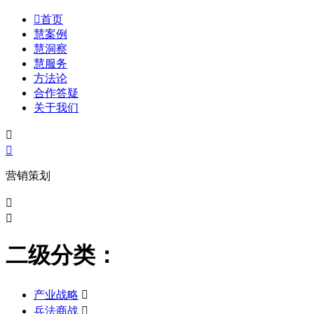

首页
慧案例
慧洞察
慧服务
方法论
合作答疑
关于我们


营销策划


二级分类：
产业战略

兵法商战
