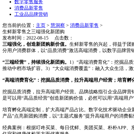
数字零售服务
消费品新零售
工业品品牌营销
您当前的位置：
主页
>
慧洞察
>
消费品新零售
>
生鲜新零售之三端强化新团购
发布时间：2022-08-15 点击数：
三端强化，创造新团购新价值。
生鲜新零售的兴起，得益于团
分用户消费群体，以“品质消费”激活高端消费，以数字品牌营销
“三端经营”，持续强化新团购。
1）“高端消费育化”：挖掘品
推动中档市场扩容。3）“大众端消费覆盖”：融入大众生活，激
“高端消费育化”：挖掘品质消费，拉升高端用户经营；培育孵
挖掘品质消费，拉升高端用户经营。品牌战略指引企业品牌营
是可以用“高品质经营”创造新团购价值，必然可以用“高端用户
培育孵化高端定制，扩大高端产品占比。数字化技术驱动企业新
产品”点亮新团购消费，以“主题式服务”提升高端用户的消费黏
经典案例：根据叮咚买菜、每日优鲜、美团买菜、朴朴APP
住宿和健康体检等方面优惠服务。