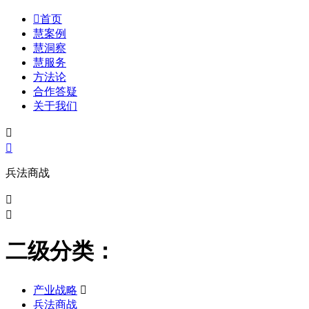

首页
慧案例
慧洞察
慧服务
方法论
合作答疑
关于我们


兵法商战


二级分类：
产业战略

兵法商战