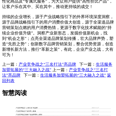
性化商品及“专属式服务”，为大众用户提供“高性价比产品”，
让客户乐在其中、买在其中，推动更持续的成交！
持续的企业增长，源于产业战略指引下的外界环境深度洞察，
源于品牌战略指引下的用户消费价值大创造，源于全渠道品牌
营销策划点燃的用户消费热情，更源于数字化技术赋能的“持
续企业价值升级”。洞察产业新形态，发掘价值新机会，找
到“机会之形”；点亮全渠道品牌策划传播，壮大品牌声势，塑
造“先胜之势”；创新数字品牌营销策划，整合优势资源，创造
新增长新方法，推行“革新之策”，有此，企业产业之战，大有
可为！
上一篇：
产业竞争战之“三名打法”亮品牌
下一篇：
生活服务
加盟拓展的“三大融入之战”
上一篇：
产业竞争战之“三名打
法”亮品牌
下一篇：
生活服务加盟拓展的“三大融入之战”
返
回列表
智慧阅读
产业竞争战之“三名打法”亮品牌
2025-11-27
产业竞争战之产业竞争三要素
2025-11-27
产业竞争战之创新产业品牌增长三路径
2025-11-26