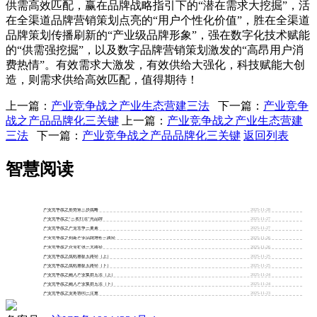
供需高效匹配，赢在品牌战略指引下的“潜在需求大挖掘”，活
在全渠道品牌营销策划点亮的“用户个性化价值”，胜在全渠道
品牌策划传播刷新的“产业级品牌形象”，强在数字化技术赋能
的“供需强挖掘”，以及数字品牌营销策划激发的“高昂用户消
费热情”。有效需求大激发，有效供给大强化，科技赋能大创
造，则需求供给高效匹配，值得期待！
上一篇：
产业竞争战之产业生态营建三法
下一篇：
产业竞争
战之产品品牌化三关键
上一篇：
产业竞争战之产业生态营建
三法
下一篇：
产业竞争战之产品品牌化三关键
返回列表
智慧阅读
产业竞争战之形势策三步战略
2025-11-28
产业竞争战之“三名打法”亮品牌
2025-11-27
产业竞争战之产业竞争三要素
2025-11-27
产业竞争战之创新产业品牌增长三路径
2025-11-26
产业竞争战之企业扩张三大路径
2025-11-26
产业竞争战之战机捕捉五路径（上）
2025-11-25
产业竞争战之战机捕捉五路径（下）
2025-11-25
产业竞争战之融入产业集群五法（上）
2025-11-24
产业竞争战之融入产业集群五法（下）
2025-11-24
产业竞争战之业务协同三注重
2025-11-23