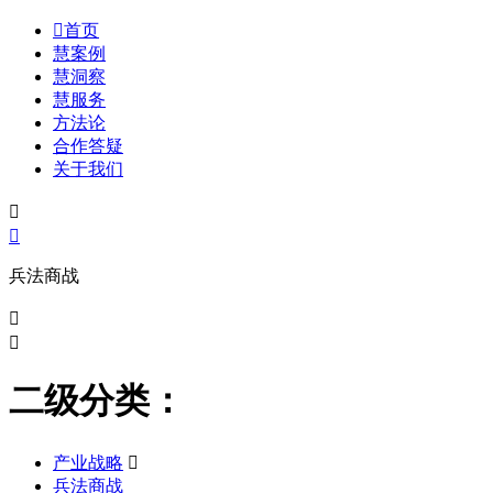

首页
慧案例
慧洞察
慧服务
方法论
合作答疑
关于我们


兵法商战


二级分类：
产业战略

兵法商战