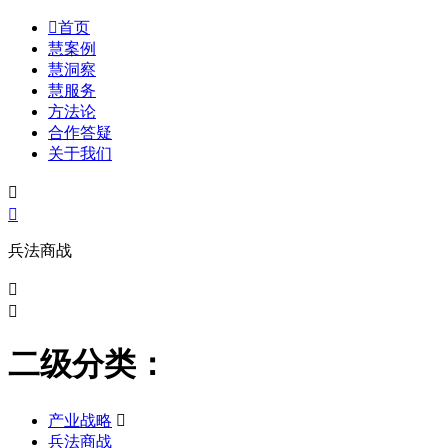

首页
慧案例
慧洞察
慧服务
方法论
合作答疑
关于我们


兵法商战


二级分类：
产业战略

兵法商战