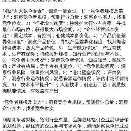
洞察“九大竞争要素”，锻造一流企业。1）“竞争者规模及实
力”：洞察竞争者规模，预测行业总量；洞察企业实力，找准
竞争位次。2）“行业增长速度”：持续扩大行业占有率；寻找
最佳市场占位，获得最大市场空间。3）“企业经营成本变
迁”：固定成本，有控制；仓储成本多变化。4）“产品价值差
异化程度”：洞察产品价值，寻找产品差异化程度；找到顾客
转换成本，放大产品特色。5）“生产能力情况”：产业有技
术，生产有保障；持续拉升规模，知行业产能过剩与不足。
6）“竞争者主体状况”：穿透竞争者情况，知彼知己，百战不
殆；产业有格局，竞争者有其定位。7）“竞争风险程度”：洞
察行业风险；注重控制风险。8）“进出壁垒状况”：评估资
产，洞察行业运作情况；洞悉资源运作情况，评估市场经营情
况。9）“技术水平提升”：引入新技术，创造新工艺；洞悉数
据赋能情况，有效益有产出。
“竞争者规模及实力”：洞察竞争者规模，预测行业总量；洞察
企业实力，找准竞争位次
洞察竞争者规模，预测行业总量。品牌战略指引企业品牌营销
策划创新，越优秀的企业参与市场竞争，越能洞察竞争行业发