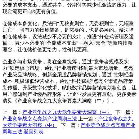
必要的成本支出，通过共享、分期付等减少现金流的压力，让
现金流更正向&更有价值。
仓储成本多变化。兵法曰“无粮食则亡，无委积则亡，无辎重
则亡”，强有力的物质储备，是需要的，也是必须的。设法降
低仓储成本，设法减少不必要的支出，推进“分仓式管理及运
输”，减少不必要的“仓储成本支出”；融入“云仓”等新科技新
理念，让仓储价值更给力，性价比更高。
企业参与市场竞争，贵在全盘统筹，通过“竞争者规模及实
力”锁定核心市场，通过“行业增速”找到最大市场增量、点亮
产业级品牌战略、创新全渠道品牌营销策划，通过“控制经营
成本”积极降低经营成本，通过“科技赋能”点亮全渠道品牌策
划传播、升级数字化技术、赋能数字品牌营销策划新创造，让
用户感知到产业级品牌形象，让企业发展更有后劲。更多要素
请见《产业竞争战之九大竞争要素大洞察（中）》。
上一篇：
产业竞争战之九大竞争要素大洞察（中）
下一篇：
产业竞争战之点亮新产业周期三法
上一篇：
产业竞争战之九
大竞争要素大洞察（中）
下一篇：
产业竞争战之点亮新产业
周期三法
返回列表